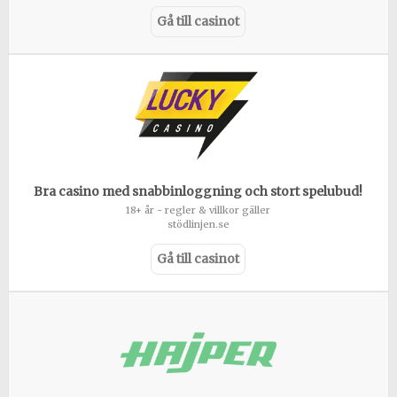
Gå till casinot
Bra casino med snabbinloggning och stort spelubud!
18+ år - regler & villkor gäller
stödlinjen.se
Gå till casinot