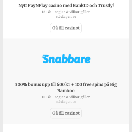
Nytt PayNPlay casino med BankID och Trustly!
18+ år - regler & villkor gäller
stödlinjen.se
Gå till casinot
300% bonus upp till 600 kr + 100 free spins på Big
Bamboo
18+ år - regler & villkor gäller
stödlinjen.se
Gå till casinot