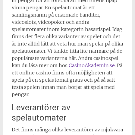
in pengar för att försöka att med turens hjälp
vinna pengar. En spelautomat är ett
samlingsnamn på enarmade banditer,
videoslots, videopoker och andra
spelautomater inom kategorin hasardspel. Idag
finns det flera olika varianter av spelet och det
är inte alltid lätt att veta hur man spelar på olika
spelautomater. Vi tänkte titta lite närmare på de
populäraste varianterna här. Andra casinospel
kan du läsa mer om hos
CasinoAkademin.se
. På
ett online casino finns ofta möjligheten att
spela på en spelautomat gratis och på så sätt
testa spelen innan man börjar att spela med
pengar.
Leverantörer av
spelautomater
Det finns många olika leverantörer av mjukvara