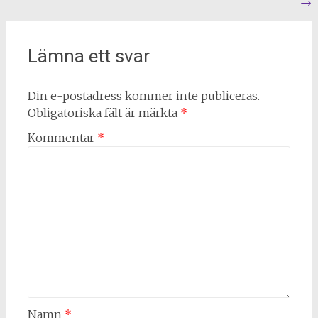
→
navigation
Lämna ett svar
Din e-postadress kommer inte publiceras.
Obligatoriska fält är märkta
*
Kommentar
*
Namn
*