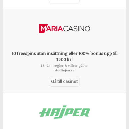
10 freespins utan insättning eller 100% bonus upp till
1500 kr!
18+ år - regler & villkor gäller
stödlinjen.se
Gå till casinot