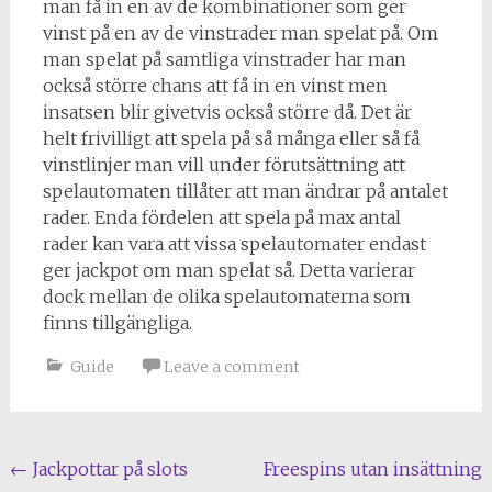
man få in en av de kombinationer som ger
vinst på en av de vinstrader man spelat på. Om
man spelat på samtliga vinstrader har man
också större chans att få in en vinst men
insatsen blir givetvis också större då. Det är
helt frivilligt att spela på så många eller så få
vinstlinjer man vill under förutsättning att
spelautomaten tillåter att man ändrar på antalet
rader. Enda fördelen att spela på max antal
rader kan vara att vissa spelautomater endast
ger jackpot om man spelat så. Detta varierar
dock mellan de olika spelautomaterna som
finns tillgängliga.
Guide
Leave a comment
Post
←
Jackpottar på slots
Freespins utan insättning