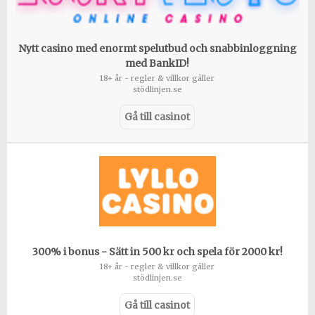
Nytt casino med enormt spelutbud och snabbinloggning
med BankID!
18+ år - regler & villkor gäller
stödlinjen.se
Gå till casinot
300% i bonus - Sätt in 500 kr och spela för 2000 kr!
18+ år - regler & villkor gäller
stödlinjen.se
Gå till casinot