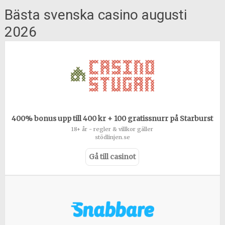
Bästa svenska casino augusti
2026
400% bonus upp till 400 kr + 100 gratissnurr på Starburst
18+ år - regler & villkor gäller
stödlinjen.se
Gå till casinot