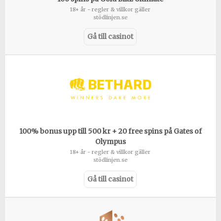
18+ år - regler & villkor gäller
stödlinjen.se
Gå till casinot
100% bonus upp till 500 kr + 20 free spins på Gates of
Olympus
18+ år - regler & villkor gäller
stödlinjen.se
Gå till casinot