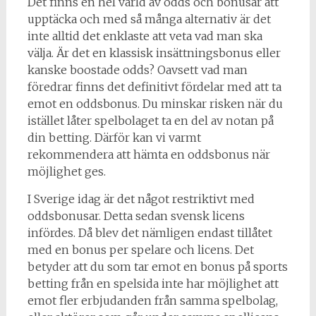
Det finns en hel värld av odds och bonusar att
upptäcka och med så många alternativ är det
inte alltid det enklaste att veta vad man ska
välja. Är det en klassisk insättningsbonus eller
kanske boostade odds? Oavsett vad man
föredrar finns det definitivt fördelar med att ta
emot en oddsbonus. Du minskar risken när du
istället låter spelbolaget ta en del av notan på
din betting. Därför kan vi varmt
rekommendera att hämta en oddsbonus när
möjlighet ges.
I Sverige idag är det något restriktivt med
oddsbonusar. Detta sedan svensk licens
infördes. Då blev det nämligen endast tillåtet
med en bonus per spelare och licens. Det
betyder att du som tar emot en bonus på sports
betting från en spelsida inte har möjlighet att
emot fler erbjudanden från samma spelbolag,