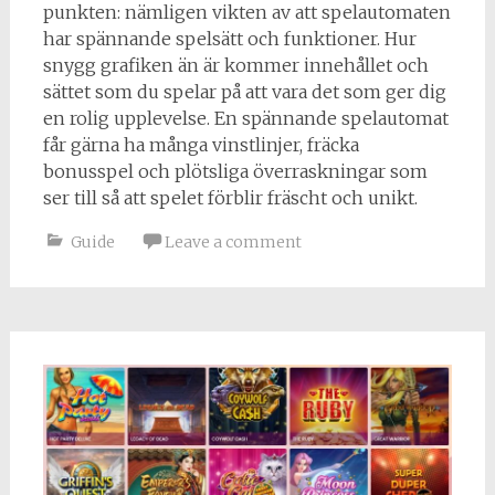
punkten: nämligen vikten av att spelautomaten
har spännande spelsätt och funktioner. Hur
snygg grafiken än är kommer innehållet och
sättet som du spelar på att vara det som ger dig
en rolig upplevelse. En spännande spelautomat
får gärna ha många vinstlinjer, fräcka
bonusspel och plötsliga överraskningar som
ser till så att spelet förblir fräscht och unikt.
Guide
Leave a comment