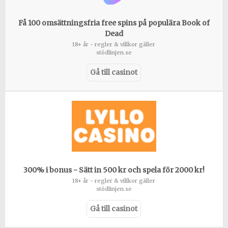
Få 100 omsättningsfria free spins på populära Book of
Dead
18+ år - regler & villkor gäller
stödlinjen.se
Gå till casinot
300% i bonus - Sätt in 500 kr och spela för 2000 kr!
18+ år - regler & villkor gäller
stödlinjen.se
Gå till casinot