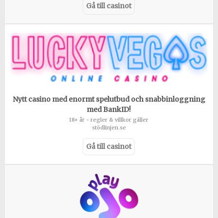
Gå till casinot
Nytt casino med enormt spelutbud och snabbinloggning
med BankID!
18+ år - regler & villkor gäller
stödlinjen.se
Gå till casinot