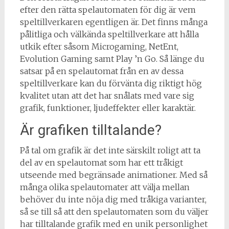
efter den rätta spelautomaten för dig är vem
speltillverkaren egentligen är. Det finns många
pålitliga och välkända speltillverkare att hålla
utkik efter såsom Microgaming, NetEnt,
Evolution Gaming samt Play ’n Go. Så länge du
satsar på en spelautomat från en av dessa
speltillverkare kan du förvänta dig riktigt hög
kvalitet utan att det har snålats med vare sig
grafik, funktioner, ljudeffekter eller karaktär.
Är grafiken tilltalande?
På tal om grafik är det inte särskilt roligt att ta
del av en spelautomat som har ett tråkigt
utseende med begränsade animationer. Med så
många olika spelautomater att välja mellan
behöver du inte nöja dig med tråkiga varianter,
så se till så att den spelautomaten som du väljer
har tilltalande grafik med en unik personlighet