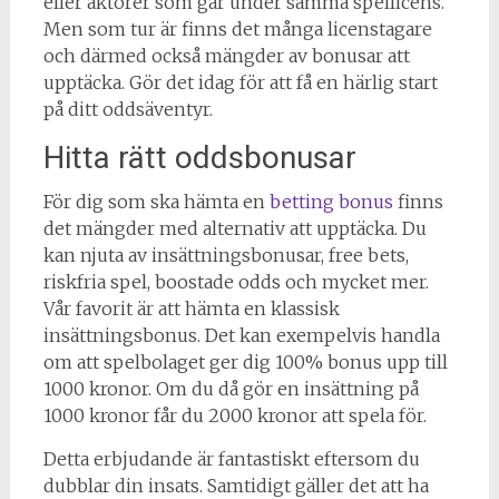
eller aktörer som går under samma spellicens.
Men som tur är finns det många licenstagare
och därmed också mängder av bonusar att
upptäcka. Gör det idag för att få en härlig start
på ditt oddsäventyr.
Hitta rätt oddsbonusar
För dig som ska hämta en
betting bonus
finns
det mängder med alternativ att upptäcka. Du
kan njuta av insättningsbonusar, free bets,
riskfria spel, boostade odds och mycket mer.
Vår favorit är att hämta en klassisk
insättningsbonus. Det kan exempelvis handla
om att spelbolaget ger dig 100% bonus upp till
1000 kronor. Om du då gör en insättning på
1000 kronor får du 2000 kronor att spela för.
Detta erbjudande är fantastiskt eftersom du
dubblar din insats. Samtidigt gäller det att ha