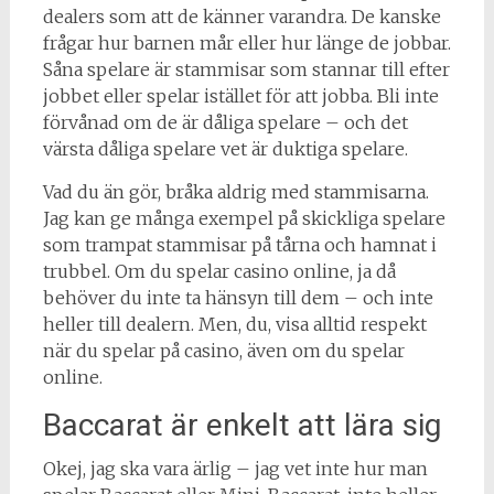
dealers som att de känner varandra. De kanske
frågar hur barnen mår eller hur länge de jobbar.
Såna spelare är stammisar som stannar till efter
jobbet eller spelar istället för att jobba. Bli inte
förvånad om de är dåliga spelare – och det
värsta dåliga spelare vet är duktiga spelare.
Vad du än gör, bråka aldrig med stammisarna.
Jag kan ge många exempel på skickliga spelare
som trampat stammisar på tårna och hamnat i
trubbel. Om du spelar casino online, ja då
behöver du inte ta hänsyn till dem – och inte
heller till dealern. Men, du, visa alltid respekt
när du spelar på casino, även om du spelar
online.
Baccarat är enkelt att lära sig
Okej, jag ska vara ärlig – jag vet inte hur man