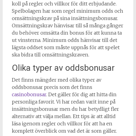
koll på regler och villkor för ditt erbjudande.
Spelbolagen har som regel minimum odds och
omsättningskrav på sina insättningsbonusar.
Omsättningskrav hänvisar till så många gånger
du behöver omsätta din bonus för att kunna ta
ut vinsterna. Minimum odds hänvisar till det
lägsta oddset som måste uppnås för att spelet
ska bidra till omsättningskraven.
Olika typer av oddsbonusar
Det finns mängder med olika typer av
oddsbonusar precis som det finns
casinobonusar
. Det gäller för dig att hitta din
personliga favorit. Vi har redan varit inne på
insättningsbonusar men du har betydligt fler
alternativ att välja mellan. Ett tips är att alltid
läsa igenom regler och villkor för att ha en
komplett överblick om vad det är som gäller.