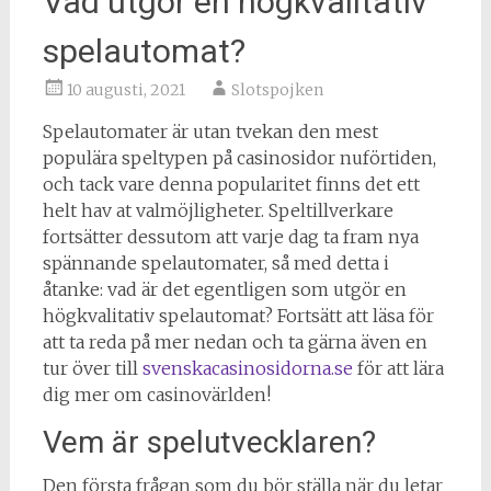
Vad utgör en högkvalitativ
spelautomat?
10 augusti, 2021
Slotspojken
Spelautomater är utan tvekan den mest
populära speltypen på casinosidor nuförtiden,
och tack vare denna popularitet finns det ett
helt hav at valmöjligheter. Speltillverkare
fortsätter dessutom att varje dag ta fram nya
spännande spelautomater, så med detta i
åtanke: vad är det egentligen som utgör en
högkvalitativ spelautomat? Fortsätt att läsa för
att ta reda på mer nedan och ta gärna även en
tur över till
svenskacasinosidorna.se
för att lära
dig mer om casinovärlden!
Vem är spelutvecklaren?
Den första frågan som du bör ställa när du letar