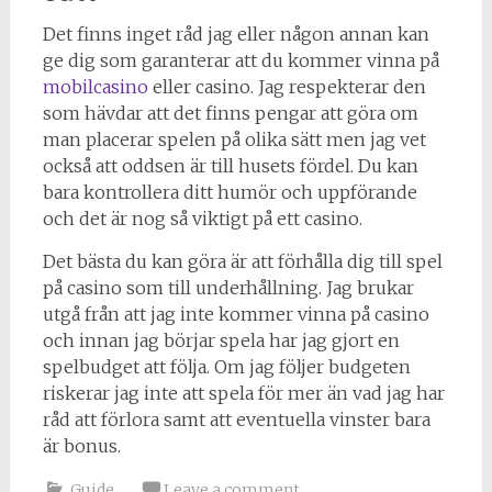
Det finns inget råd jag eller någon annan kan
ge dig som garanterar att du kommer vinna på
mobilcasino
eller casino. Jag respekterar den
som hävdar att det finns pengar att göra om
man placerar spelen på olika sätt men jag vet
också att oddsen är till husets fördel. Du kan
bara kontrollera ditt humör och uppförande
och det är nog så viktigt på ett casino.
Det bästa du kan göra är att förhålla dig till spel
på casino som till underhållning. Jag brukar
utgå från att jag inte kommer vinna på casino
och innan jag börjar spela har jag gjort en
spelbudget att följa. Om jag följer budgeten
riskerar jag inte att spela för mer än vad jag har
råd att förlora samt att eventuella vinster bara
är bonus.
Guide
Leave a comment