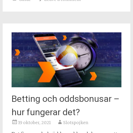
Betting och oddsbonusar –
hur fungerar det?
19 oktober, 2021
Slotspojken