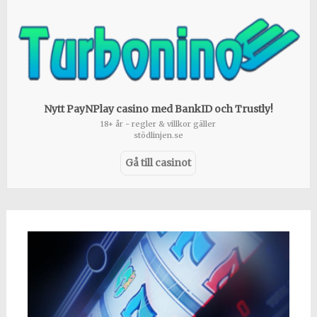
Nytt PayNPlay casino med BankID och Trustly!
18+ år - regler & villkor gäller
stödlinjen.se
Gå till casinot