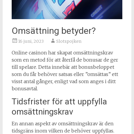
Omsättning betyder?
16 juni, 2023
Slotspojken
Online casinon har skapat omsättningskrav
som en metod för att återfå de bonusar de ger
till spelare. Detta innebär att bonusbeloppet
som du får behöver satsas eller ”omsättas” ett
visst antal gånger, enligt vad som anges i ditt
bonusavtal.
Tidsfrister för att uppfylla
omsättningskrav
En annan aspekt av omsättningskrav är den
tidsgräns inom vilken de behöver uppfyllas.