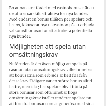
En annan stor fördel med casinobonusar är att
de ofta är särskilt attraktiva för nya kunder.
Med endast en bonus tillåten per spelare och
licens, fokuserar nya nätcasinon på att erbjuda
välkomstbonusar för att attrahera potentiella
nya kunder.
Möjligheten att spela utan
omsättningskrav
Nuförtiden är det även möjligt att spela på
casinon utan omsättningskrav, vilket innebär
att bonusarna som erbjuds är helt fria från
dessa krav. Tidigare var en större bonus alltid
bättre, men idag har spelare blivit trötta på
stora bonusar som ofta innebär höga
omsättningskrav. Istället tenderar spelare nu
att föredra bonusar som är generösa med sina