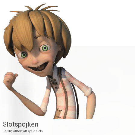
Skip
to
content
Slotspojken
Lär dig allt om att spela slots