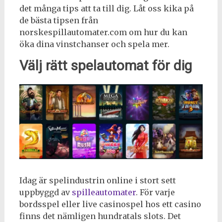
det många tips att ta till dig. Låt oss kika på
de bästa tipsen från
norskespillautomater.com om hur du kan
öka dina vinstchanser och spela mer.
Välj rätt spelautomat för dig
Idag är spelindustrin online i stort sett
uppbyggd av
spilleautomater
. För varje
bordsspel eller live casinospel hos ett casino
finns det nämligen hundratals slots. Det