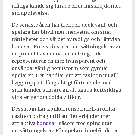
många kände sig lurade eller missnöjda med
sin upplevelse.
De senaste åren har trenden dock vänt, och
spelare har blivit mer medvetna om sina
rättigheter och värdet av tydliga och rättvisa
bonusar. Free spins utan omsättningskrav är
en produkt av denna förändring – de
representerar en mer transparent och
användarvänlig bonusform som gynnar
spelaren. Det handlar om att casinon nu vill
bygga upp ett långsiktigt förtroende med
sina kunder snarare än att skapa kortsiktiga
vinster genom dolda villkor.
Dessutom har
konkurrensen mellan olika
casinon
bidragit till att fler erbjuder mer
attraktiva
bonusar
, såsom free spins utan
omsättningskrav. För spelare innebär detta