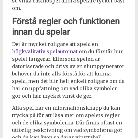
se vilka casinospel andra spelare tycker bäst
om.
Förstå regler och funktionen
innan du spelar
Det är mycket roligare att spela en
högkvalitativ spelautomat
om du förstår hur
spelet fungerar. Eftersom spelen är
datoriserade och drivs av en slumpgenerator
behöver du inte alls förstå för att kunna
spela, men det blir helt enkelt roligare om du
har en uppfattning om vad olika symboler
gör och hur mycket vinst de ger.
Alla spel har en informationsknapp du kan
trycka på för att läsa mer om spelets regler
och de olika symbolerna. Där finns oftast en
utförlig beskrivning om vad symbolerna gör
och du kan även se deras vinsttabell.