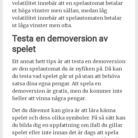
volatilitet innebär att en spelautomat betalar
ut höga vinster men sällan, medan låg
volatilitet innebär att spelautomaten betalar
ut låga vinster men ofta.
Testa en demoversion av
spelet
Ett annat hett tips är att testa en demoversion
av den spelautomat du är nyfiken på. Då kan
du testa vad spelet går ut på utan att behöva
satsa dina egna pengar. Att spela en
demoversion är gratis, men du kommer inte
heller att vinna några pengar.
Det du däremot kan göra är att lära känna
spelet och dess olika symboler. På så sätt kan
du bilda dig en uppfattning om ifall du gillar
spelet eller inte innan det är dags att spela