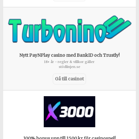
Nytt PayNPlay casino med BankID och Trustly!
18+ år - regler & villkor gäller
stödlinjen.se
Gå till casinot
100% bonus upp till 1500 kr för casinospel!