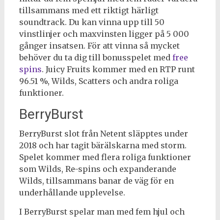
tillsammans med ett riktigt härligt
soundtrack. Du kan vinna upp till 50
vinstlinjer och maxvinsten ligger på 5 000
gånger insatsen. För att vinna så mycket
behöver du ta dig till bonusspelet med
free
spins
. Juicy Fruits kommer med en RTP runt
96.51 %, Wilds, Scatters och andra roliga
funktioner.
BerryBurst
BerryBurst slot från Netent släpptes under
2018 och har tagit bärälskarna med storm.
Spelet kommer med flera roliga funktioner
som Wilds, Re-spins och expanderande
Wilds, tillsammans banar de väg för en
underhållande upplevelse.
I BerryBurst spelar man med fem hjul och