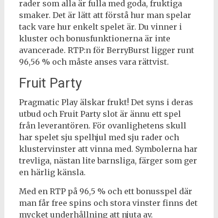
rader som alla är fulla med goda, fruktiga
smaker. Det är lätt att förstå hur man spelar
tack vare hur enkelt spelet är. Du vinner i
kluster och bonusfunktionerna är inte
avancerade. RTP:n för BerryBurst ligger runt
96,56 % och måste anses vara rättvist.
Fruit Party
Pragmatic Play älskar frukt! Det syns i deras
utbud och Fruit Party slot är ännu ett spel
från leverantören. För ovanlighetens skull
har spelet sju spelhjul med sju rader och
klustervinster att vinna med. Symbolerna har
trevliga, nästan lite barnsliga, färger som ger
en härlig känsla.
Med en RTP på 96,5 % och ett bonusspel där
man får free spins och stora vinster finns det
mycket underhållning att njuta av.