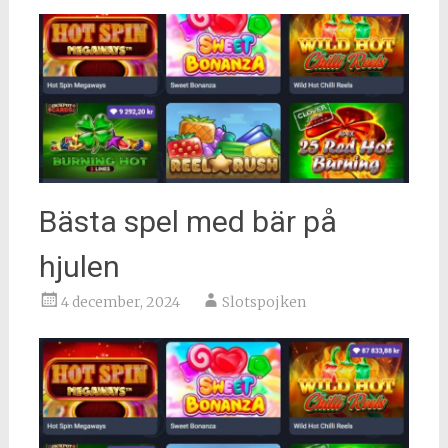
Bästa spel med bär på
hjulen
4 december, 2024
Slotspojken