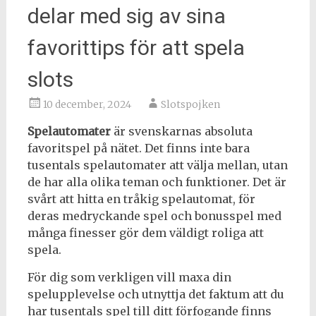
delar med sig av sina
favorittips för att spela
slots
10 december, 2024
Slotspojken
Spelautomater
är svenskarnas absoluta
favoritspel på nätet. Det finns inte bara
tusentals spelautomater att välja mellan, utan
de har alla olika teman och funktioner. Det är
svårt att hitta en tråkig spelautomat, för
deras medryckande spel och bonusspel med
många finesser gör dem väldigt roliga att
spela.
För dig som verkligen vill maxa din
spelupplevelse och utnyttja det faktum att du
har tusentals spel till ditt förfogande finns