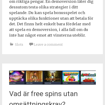
om riktiga pengar. En demoversion låter dig
dessutom testa olika strategier i ditt
spelande. Du kan spela bonusspelet och
upptäcka olika funktioner utan att betala för
det. Det finns helt enkelt bara fördelar med
att spela en demoversion, i alla fall om du
inte har något emot att vinsterna uteblir.
Slots
Leave a comment
Vad är free spins utan
omsättningskrav?