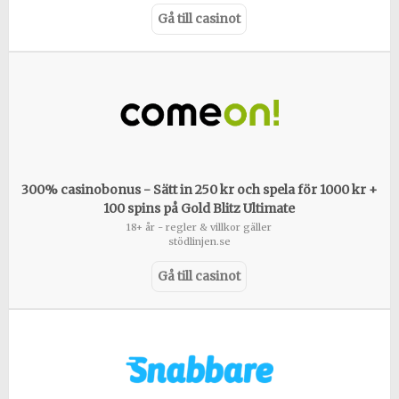
Gå till casinot
300% casinobonus - Sätt in 250 kr och spela för 1000 kr +
100 spins på Gold Blitz Ultimate
18+ år - regler & villkor gäller
stödlinjen.se
Gå till casinot