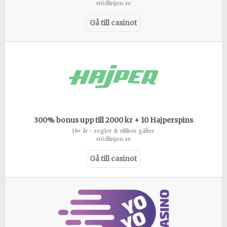
stödlinjen.se
Gå till casinot
300% bonus upp till 2000 kr + 10 Hajperspins
18+ år - regler & villkor gäller
stödlinjen.se
Gå till casinot