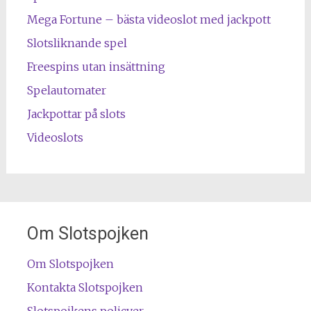
Mega Fortune – bästa videoslot med jackpott
Slotsliknande spel
Freespins utan insättning
Spelautomater
Jackpottar på slots
Videoslots
Om Slotspojken
Om Slotspojken
Kontakta Slotspojken
Slotspojkens policyer