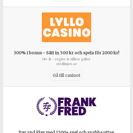
300% i bonus - Sätt in 500 kr och spela för 2000 kr!
18+ år - regler & villkor gäller
stödlinjen.se
Gå till casinot
Pay and Play med 1500+ spel och snabba uttag