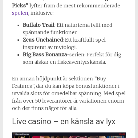
Picks”
lyfter fram de mest rekommenderade
spelen
, inklusive:
Buffalo Trail
: Ett naturtema fyllt med
spännande funktioner.
Zeus Unchained
: Ett kraftfullt spel
inspirerat av mytologi.
Big Bass Bonanza
-serien: Perfekt för dig
som älskar en fiskeäventyrskänsla.
En annan höjdpunkt är sektionen ”Buy
Features”, där du kan köpa bonusfunktioner i
utvalda slots för omedelbar spänning. Med spel
från över 50 leverantörer är variationen enorm
och det finns något för alla.
Live casino – en känsla av lyx