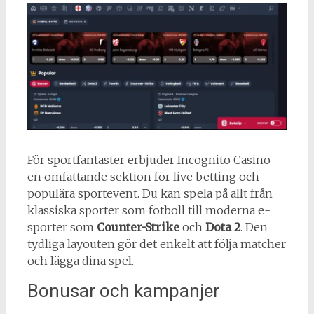
För sportfantaster erbjuder Incognito Casino
en omfattande sektion för live betting och
populära sportevent. Du kan spela på allt från
klassiska sporter som fotboll till moderna e-
sporter som
Counter-Strike
och
Dota 2
. Den
tydliga layouten gör det enkelt att följa matcher
och lägga dina spel.
Bonusar och kampanjer