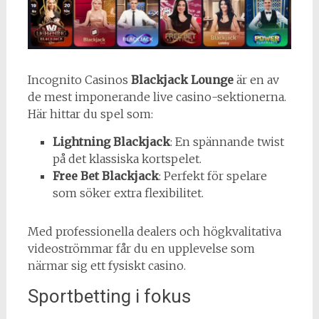
Incognito Casinos
Blackjack Lounge
är en av
de mest imponerande live casino-sektionerna.
Här hittar du spel som:
Lightning Blackjack
: En spännande twist
på det klassiska kortspelet.
Free Bet Blackjack
: Perfekt för spelare
som söker extra flexibilitet.
Med professionella dealers och högkvalitativa
videoströmmar får du en upplevelse som
närmar sig ett fysiskt casino.
Sportbetting i fokus