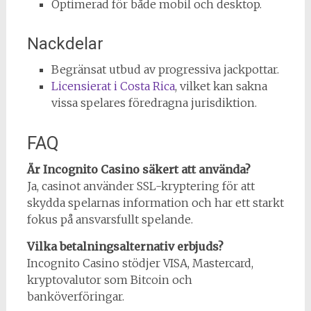
Optimerad för både mobil och desktop.
Nackdelar
Begränsat utbud av progressiva jackpottar.
Licensierat i Costa Rica
, vilket kan sakna
vissa spelares föredragna jurisdiktion.
FAQ
Är Incognito Casino säkert att använda?
Ja, casinot använder SSL-kryptering för att
skydda spelarnas information och har ett starkt
fokus på ansvarsfullt spelande.
Vilka betalningsalternativ erbjuds?
Incognito Casino stödjer VISA, Mastercard,
kryptovalutor som Bitcoin och
banköverföringar.