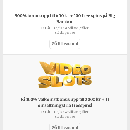
300% bonus upp till 600 kr + 100 free spins på Big
Bamboo
18+ år - regler & villkor gäller
stödlinjen.se
Gå till casinot
Få 100% välkomstbonus upp till 2000 kr + 11
omsättningsfria freespins!
18+ år - regler & villkor gäller
stödlinjen.se
Gå till casinot