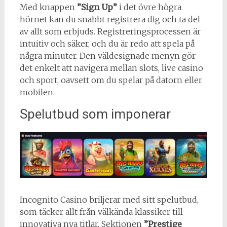
Med knappen
”Sign Up”
i det övre högra
hörnet kan du snabbt registrera dig och ta del
av allt som erbjuds. Registreringsprocessen är
intuitiv och säker, och du är redo att spela på
några minuter. Den väldesignade menyn gör
det enkelt att navigera mellan slots, live casino
och sport, oavsett om du spelar på datorn eller
mobilen.
Spelutbud som imponerar
Incognito Casino briljerar med sitt spelutbud,
som täcker allt från välkända klassiker till
innovativa nya titlar. Sektionen
”Prestige