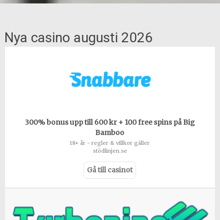
Nya casino augusti 2026
300% bonus upp till 600 kr + 100 free spins på Big
Bamboo
18+ år - regler & villkor gäller
stödlinjen.se
Gå till casinot