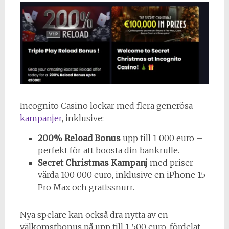
Incognito Casino lockar med flera generösa
kampanjer
, inklusive:
200% Reload Bonus
upp till 1 000 euro –
perfekt för att boosta din bankrulle.
Secret Christmas Kampanj
med priser
värda 100 000 euro, inklusive en iPhone 15
Pro Max och gratissnurr.
Nya spelare kan också dra nytta av en
välkomstbonus på upp till 1 500 euro, fördelat