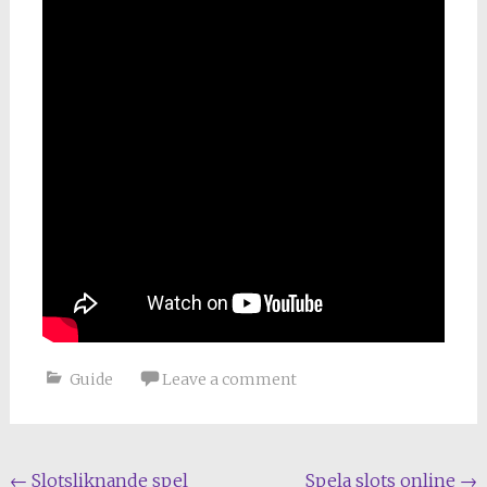
Guide
Leave a comment
Post
←
Slotsliknande spel
Spela slots online
→