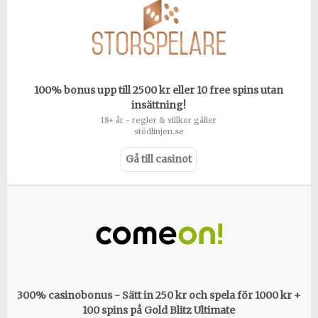
100% bonus upp till 2500 kr eller 10 free spins utan
insättning!
18+ år - regler & villkor gäller
stödlinjen.se
Gå till casinot
300% casinobonus - Sätt in 250 kr och spela för 1000 kr +
100 spins på Gold Blitz Ultimate