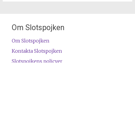
Om Slotspojken
Om Slotspojken
Kontakta Slotspojken
Slotspojkens policyer
Slotspojkens recensionspolicy
Casinon
Winnerz
Gemler
Incognito Casino