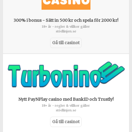
300% i bonus - Sätt in 500 kr och spela för 2000 kr!
18+ år - regler & villkor gäller
stödlinjen.se
Gå till casinot
Nytt PayNPlay casino med BankID och Trustly!
18+ år - regler & villkor gäller
stödlinjen.se
Gå till casinot