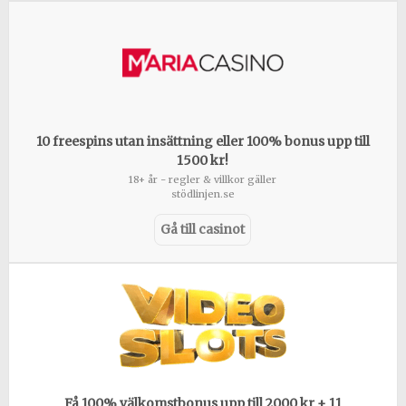
10 freespins utan insättning eller 100% bonus upp till
1500 kr!
18+ år - regler & villkor gäller
stödlinjen.se
Gå till casinot
Få 100% välkomstbonus upp till 2000 kr + 11