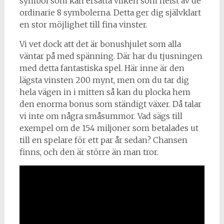
symbol som kan ersätta vilken som helst av de
ordinarie 8 symbolerna. Detta ger dig självklart
en stor möjlighet till fina vinster.
Vi vet dock att det är bonushjulet som alla
väntar på med spänning. Där har du tjusningen
med detta fantastiska spel. Här inne är den
lägsta vinsten 200 mynt, men om du tar dig
hela vägen in i mitten så kan du plocka hem
den enorma bonus som ständigt växer. Då talar
vi inte om några småsummor. Vad sägs till
exempel om de 154 miljoner som betalades ut
till en spelare för ett par år sedan? Chansen
finns, och den är större än man tror.