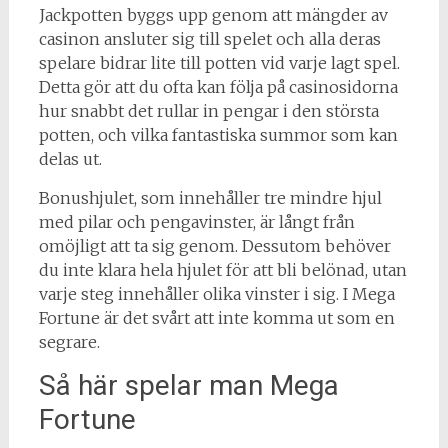
Jackpotten byggs upp genom att mängder av
casinon ansluter sig till spelet och alla deras
spelare bidrar lite till potten vid varje lagt spel.
Detta gör att du ofta kan följa på casinosidorna
hur snabbt det rullar in pengar i den största
potten, och vilka fantastiska summor som kan
delas ut.
Bonushjulet, som innehåller tre mindre hjul
med pilar och pengavinster, är långt från
omöjligt att ta sig genom. Dessutom behöver
du inte klara hela hjulet för att bli belönad, utan
varje steg innehåller olika vinster i sig. I Mega
Fortune är det svårt att inte komma ut som en
segrare.
Så här spelar man Mega
Fortune