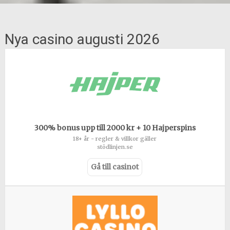
Nya casino augusti 2026
300% bonus upp till 2000 kr + 10 Hajperspins
18+ år - regler & villkor gäller
stödlinjen.se
Gå till casinot