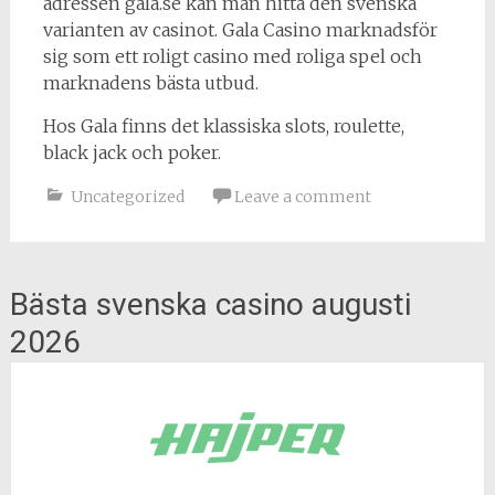
adressen gala.se kan man hitta den svenska
varianten av casinot. Gala Casino marknadsför
sig som ett roligt casino med roliga spel och
marknadens bästa utbud.
Hos Gala finns det klassiska slots, roulette,
black jack och poker.
Uncategorized
Leave a comment
Bästa svenska casino augusti
2026