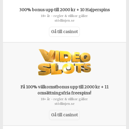
300% bonus upp till 2000 kr + 10 Hajperspins
18+ år - regler & villkor gäller
stödlinjen.se
Gå till casinot
Få 100% välkomstbonus upp till 2000 kr + 11
omsättningsfria freespins!
18+ år - regler & villkor gäller
stödlinjen.se
Gå till casinot