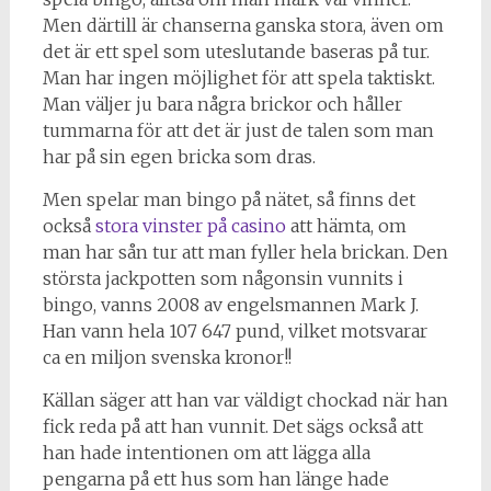
Men därtill är chanserna ganska stora, även om
det är ett spel som uteslutande baseras på tur.
Man har ingen möjlighet för att spela taktiskt.
Man väljer ju bara några brickor och håller
tummarna för att det är just de talen som man
har på sin egen bricka som dras.
Men spelar man bingo på nätet, så finns det
också
stora vinster på casino
att hämta, om
man har sån tur att man fyller hela brickan. Den
största jackpotten som någonsin vunnits i
bingo, vanns 2008 av engelsmannen Mark J.
Han vann hela 107 647 pund, vilket motsvarar
ca en miljon svenska kronor!!
Källan säger att han var väldigt chockad när han
fick reda på att han vunnit. Det sägs också att
han hade intentionen om att lägga alla
pengarna på ett hus som han länge hade