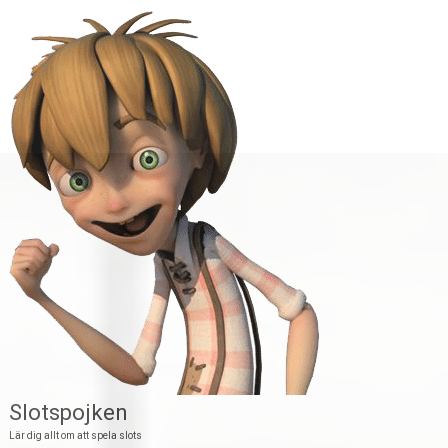
Skip
to
content
Slotspojken
Lär dig allt om att spela slots