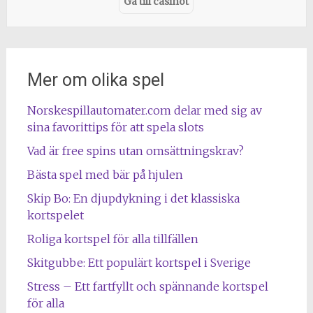
Gå till casinot
Mer om olika spel
Norskespillautomater.com delar med sig av
sina favorittips för att spela slots
Vad är free spins utan omsättningskrav?
Bästa spel med bär på hjulen
Skip Bo: En djupdykning i det klassiska
kortspelet
Roliga kortspel för alla tillfällen
Skitgubbe: Ett populärt kortspel i Sverige
Stress – Ett fartfyllt och spännande kortspel
för alla