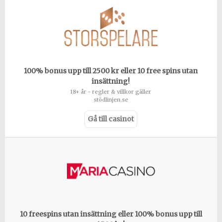
100% bonus upp till 2500 kr eller 10 free spins utan
insättning!
18+ år - regler & villkor gäller
stödlinjen.se
Gå till casinot
10 freespins utan insättning eller 100% bonus upp till