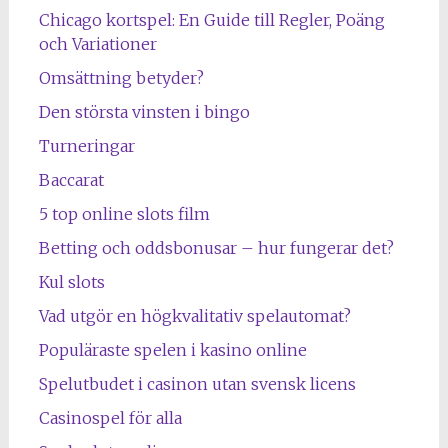
Chicago kortspel: En Guide till Regler, Poäng
och Variationer
Omsättning betyder?
Den största vinsten i bingo
Turneringar
Baccarat
5 top online slots film
Betting och oddsbonusar – hur fungerar det?
Kul slots
Vad utgör en högkvalitativ spelautomat?
Populäraste spelen i kasino online
Spelutbudet i casinon utan svensk licens
Casinospel för alla