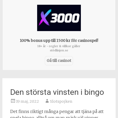
100% bonus upp till 1500 kr för casinospel!
18+ år - regler & villkor gäller
stödlinjen.se
Gå till casinot
Den största vinsten i bingo
19 maj, 2022
Slotspojken
Det finns riktigt många pengar att tjäna på att
spela bingo, alltså om man märk väl vinner.