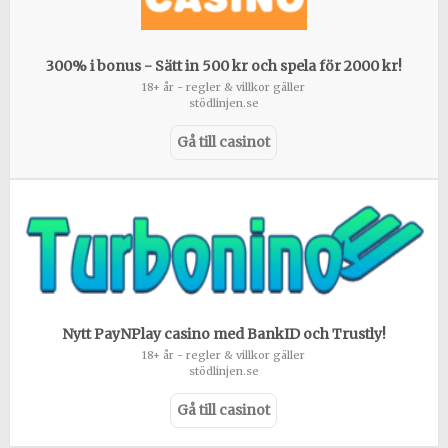
300% i bonus - Sätt in 500 kr och spela för 2000 kr!
18+ år - regler & villkor gäller
stödlinjen.se
Gå till casinot
Nytt PayNPlay casino med BankID och Trustly!
18+ år - regler & villkor gäller
stödlinjen.se
Gå till casinot